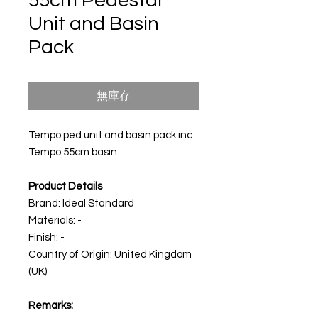
55cm Pedestal
Unit and Basin
Pack
無庫存
Tempo ped unit and basin pack inc
Tempo 55cm basin
Product Details
Brand: Ideal Standard
Materials: -
Finish: -
Country of Origin: United Kingdom
(UK)
Remarks: