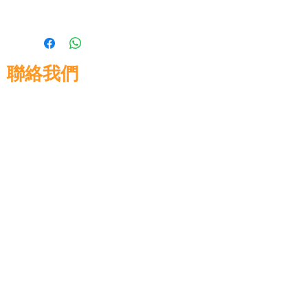
聯絡我們
高晉建築材料有限公司
地址: 香港九龍佐敦道8號15樓
電話:
+852 3583 8333
電郵:
info@glorytop.com.hk