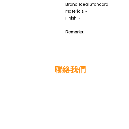
Brand: Ideal Standard
Materials: -
Finish: -
Remarks:
-
聯絡我們
高晉建築材料有限公司
地址: 香港九龍佐敦道8號15樓
電話: +852 3583 8333
電郵:
info@glorytop.com.hk