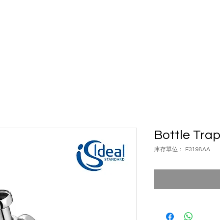
具
浴室配件
五金配件
案例
自動門
品牌
聯絡我
Bottle Tra
庫存單位： E3198AA