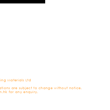
利用我
ing Materials Ltd
ations are subject to change without notice.
m.hk
for any enquiry.