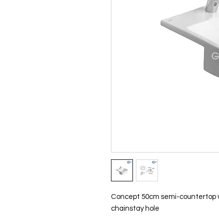
Concept 50cm semi-countertop wa
chainstay hole