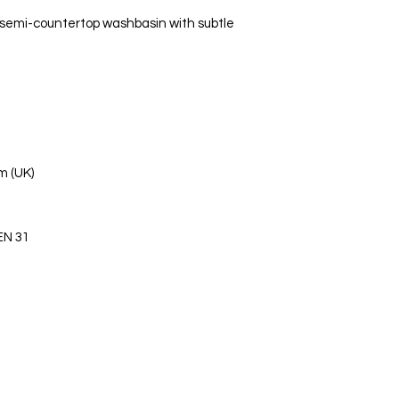
semi-countertop washbasin with subtle
m (UK)
EN 31