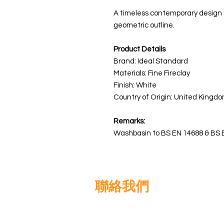
A timeless contemporary design 
geometric outline.
Product Details
Brand: Ideal Standard
Materials: Fine Fireclay
Finish: White
Country of Origin: United Kingdo
Remarks:
Washbasin to BS EN 14688 & BS 
聯絡我們
高晉建築材料有限公司