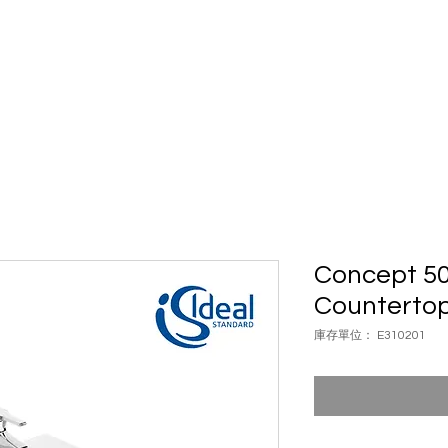
具
浴室配件
五金配件
案例
自動門
品牌
聯絡我
Concept 5
Counterto
庫存單位： E310201