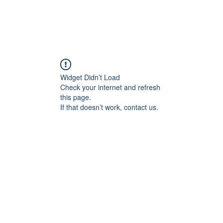
具
浴室配件
五金配件
案例
自動門
品牌
聯絡我
Widget Didn’t Load
Check your internet and refresh
this page.
If that doesn’t work, contact us.