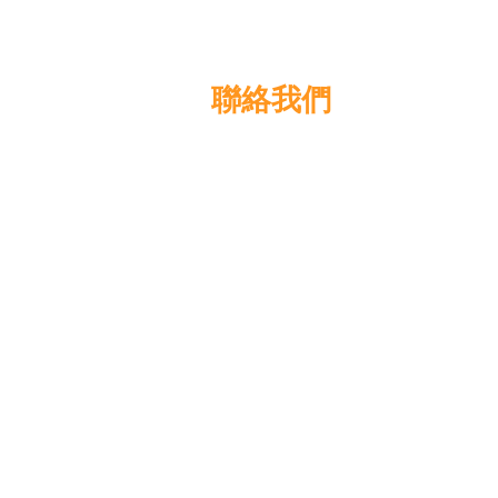
聯絡我們
高晉建築材料有限公司
地址: 香港九龍佐敦道8號15樓
電話: +852 3583 8333
電郵:
info@glorytop.com.hk