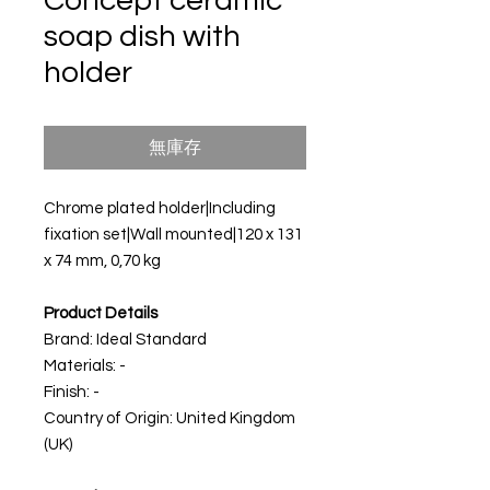
Concept ceramic
soap dish with
holder
無庫存
Chrome plated holder|Including
fixation set|Wall mounted|120 x 131
x 74 mm, 0,70 kg
Product Details
Brand: Ideal Standard
Materials:
-
Finish: -
Country of Origin: United Kingdom
(UK)